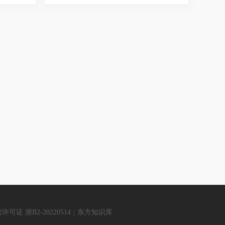
证 浙B2-20220514
|
东方知识库