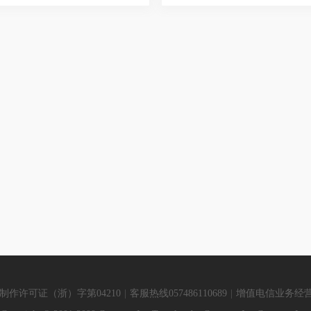
作许可证（浙）字第04210
|
客服热线057486110689
|
增值电信业务经营许可