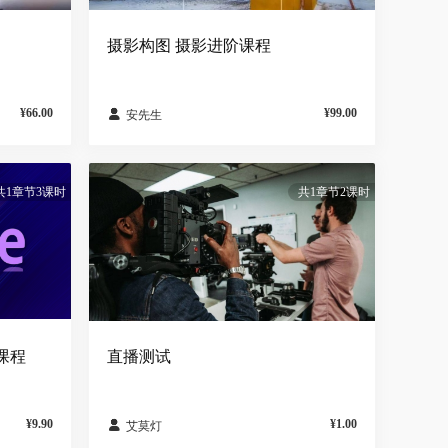
手
简
摄影构图 摄影进阶课程
¥66.00
¥99.00

安先生
共1章节3课时
共1章节2课时
阶课程
直播测试
¥9.90
¥1.00

艾莫灯