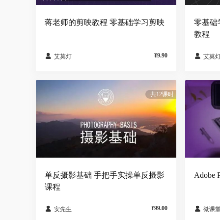
蒋老师的剪映教程 零基础学习剪映
零基础
教程
¥9.90


艾莫灯
艾莫
共12课时
单反摄影基础 手把手实操单反摄影
Adobe 
课程
¥99.00


安先生
微课