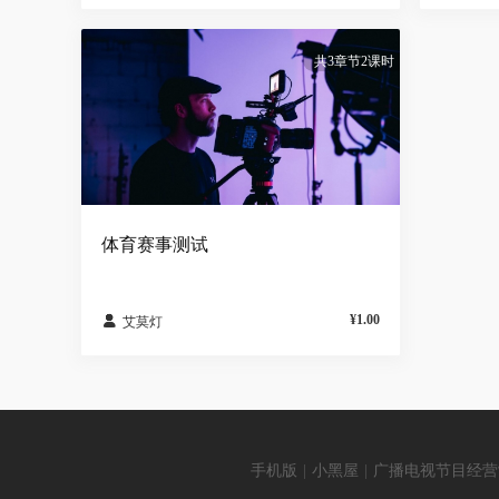
共3章节2课时
体育赛事测试
¥1.00

艾莫灯
手机版
|
小黑屋
|
广播电视节目经营制