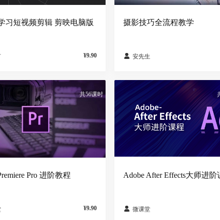
学习短视频剪辑 剪映电脑版
摄影技巧全流程教学
¥9.90

灯
安先生
共56课时
Premiere Pro 进阶教程
Adobe After Effects大师进
¥9.90

堂
微课堂