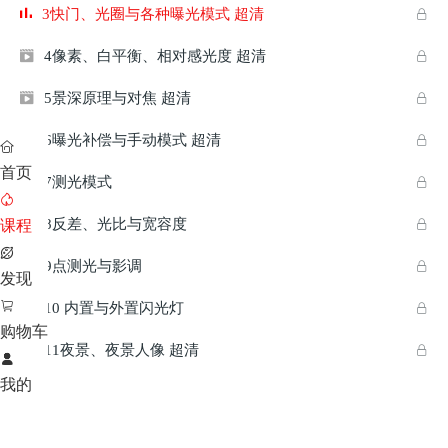
3快门、光圈与各种曝光模式 超清

4像素、白平衡、相对感光度 超清


5景深原理与对焦 超清


6曝光补偿与手动模式 超清



首页
7测光模式



8反差、光比与宽容度

课程


9点测光与影调


发现

10 内置与外置闪光灯


购物车
11夜景、夜景人像 超清



我的