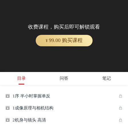
收费课程，购买后即可解锁观看
99.00 购买课程
¥
目录
问答
笔记
1序 半小时掌握单反


1成像原理与相机结构


2机身与镜头 高清

