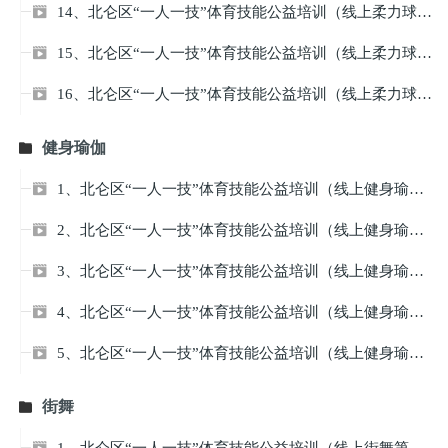
14、北仑区“一人一技”体育技能公益培训（线上柔力球第三期2），教练：北仑区老年人体育协会

15、北仑区“一人一技”体育技能公益培训（线上柔力球第三期3），教练：北仑区老年人体育协会

16、北仑区“一人一技”体育技能公益培训（线上柔力球第三期4），教练：北仑区老年人体育协会

健身瑜伽

1、北仑区“一人一技”体育技能公益培训（线上健身瑜伽第一期），教练：马维凤

2、北仑区“一人一技”体育技能公益培训（线上健身瑜伽第二期），教练：马维凤

3、北仑区“一人一技”体育技能公益培训（线上健身瑜伽第三期），教练：马维凤

4、北仑区“一人一技”体育技能公益培训（线上健身瑜伽第四期），教练：马维凤

5、北仑区“一人一技”体育技能公益培训（线上健身瑜伽第五期），教练：马维凤

街舞

1、北仑区“一人一技”体育技能公益培训（线上街舞第一期1）教练：胡马克
