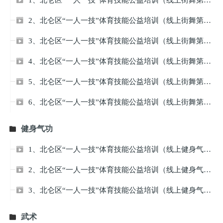
2、北仑区“一人一技”体育技能公益培训（线上街舞第一期2）教练：胡马克

3、北仑区“一人一技”体育技能公益培训（线上街舞第一期3）教练：胡马克

4、北仑区“一人一技”体育技能公益培训（线上街舞第一期4）教练：胡马克

5、北仑区“一人一技”体育技能公益培训（线上街舞第二期1）教练：叶亚方

6、北仑区“一人一技”体育技能公益培训（线上街舞第二期2）教练：叶亚方

健身气功

1、北仑区“一人一技”体育技能公益培训（线上健身气功1），教练：胡高勇

2、北仑区“一人一技”体育技能公益培训（线上健身气功2），教练：胡高勇

3、北仑区“一人一技”体育技能公益培训（线上健身气功3），教练：胡高勇

武术
