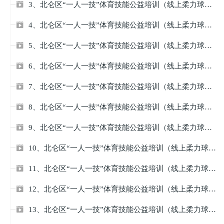
3、北仑区“一人一技”体育技能公益培训（线上柔力球第二期2），教练：北仑区老年人体育协会

4、北仑区“一人一技”体育技能公益培训（线上柔力球第二期3），教练：北仑区老年人体育协会

5、北仑区“一人一技”体育技能公益培训（线上柔力球第二期4），教练：北仑区老年人体育协会

6、北仑区“一人一技”体育技能公益培训（线上柔力球第二期5），教练：北仑区老年人体育协会

7、北仑区“一人一技”体育技能公益培训（线上柔力球第二期6），教练：北仑区老年人体育协会

8、北仑区“一人一技”体育技能公益培训（线上柔力球第二期7），教练：北仑区老年人体育协会

9、北仑区“一人一技”体育技能公益培训（线上柔力球第二期8），教练：北仑区老年人体育协会

10、北仑区“一人一技”体育技能公益培训（线上柔力球第二期9），教练：北仑区老年人体育协会

11、北仑区“一人一技”体育技能公益培训（线上柔力球第二期10），教练：北仑区老年人体育协会

12、北仑区“一人一技”体育技能公益培训（线上柔力球第二期11），教练：北仑区老年人体育协会

13、北仑区“一人一技”体育技能公益培训（线上柔力球第三期1），教练：北仑区老年人体育协会
