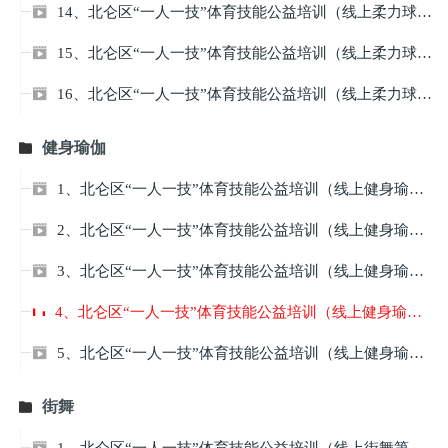
14、北仑区“一人一技”体育技能公益培训（线上柔力球第三期2），教练：北仑区老年人体育协会

15、北仑区“一人一技”体育技能公益培训（线上柔力球第三期3），教练：北仑区老年人体育协会

16、北仑区“一人一技”体育技能公益培训（线上柔力球第三期4），教练：北仑区老年人体育协会

健身瑜伽

1、北仑区“一人一技”体育技能公益培训（线上健身瑜伽第一期），教练：马维凤

2、北仑区“一人一技”体育技能公益培训（线上健身瑜伽第二期），教练：马维凤

3、北仑区“一人一技”体育技能公益培训（线上健身瑜伽第三期），教练：马维凤

4、北仑区“一人一技”体育技能公益培训（线上健身瑜伽第四期），教练：马维凤
5、北仑区“一人一技”体育技能公益培训（线上健身瑜伽第五期），教练：马维凤

街舞

1、北仑区“一人一技”体育技能公益培训（线上街舞第一期1）教练：胡马克
