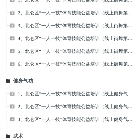
2、北仑区“一人一技”体育技能公益培训（线上街舞第一期2）教练：胡马克

3、北仑区“一人一技”体育技能公益培训（线上街舞第一期3）教练：胡马克

4、北仑区“一人一技”体育技能公益培训（线上街舞第一期4）教练：胡马克

5、北仑区“一人一技”体育技能公益培训（线上街舞第二期1）教练：叶亚方

6、北仑区“一人一技”体育技能公益培训（线上街舞第二期2）教练：叶亚方

健身气功

1、北仑区“一人一技”体育技能公益培训（线上健身气功1），教练：胡高勇

2、北仑区“一人一技”体育技能公益培训（线上健身气功2），教练：胡高勇

3、北仑区“一人一技”体育技能公益培训（线上健身气功3），教练：胡高勇

武术
